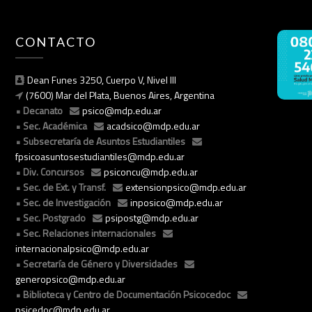
CONTACTO
Dean Funes 3250, Cuerpo V, Nivel III
(7600) Mar del Plata, Buenos Aires, Argentina
Decanato
psico@mdp.edu.ar
Sec. Académica
acadsico@mdp.edu.ar
Subsecretaría de Asuntos Estudiantiles
fpsicoasuntosestudiantiles@mdp.edu.ar
Div. Concursos
psiconcu@mdp.edu.ar
Sec. de Ext. y Transf.
extensionpsico@mdp.edu.ar
Sec. de Investigación
inposico@mdp.edu.ar
Sec. Postgrado
psipostg@mdp.edu.ar
Sec. Relaciones internacionales
internacionalpsico@mdp.edu.ar
Secretaría de Género y Diversidades
generopsico@mdp.edu.ar
Biblioteca y Centro de Documentación Psicocedoc
psicedoc@mdp.edu.ar