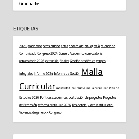
Graduadxs
ETIQUETAS
2026
academico
accesibilidad
actas
andamiaje
bibliografía
calendario
Comunicado
Congreso 2024
Consejo Académico
convocatoria
convocatoria 2026
extensión
finales
Gestión académica
grupos
Malla
integrales
Informe 2024
Informe de Gestión
Curricular
mesas de final
Nueva malla curricular
Plan de
Estudios 2026
Políticas académicas
postulación de proyectos
Proyectos
de Extensión
reforma curricular 2026
Residencia
Video institucional
Violencia de género
X Congreso