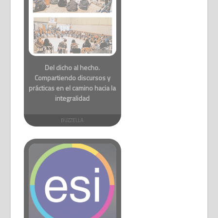
Del dicho al hecho.
Compartiendo discursos y
prácticas en el camino hacia la
integralidad
BUZZELLA