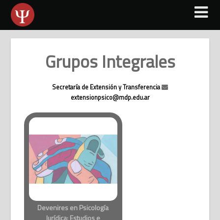
Skip
to
content
Grupos Integrales
Secretaría de Extensión y Transferencia
extensionpsico@mdp.edu.ar
Devenires en Psicología
Jurídica: Estudios e