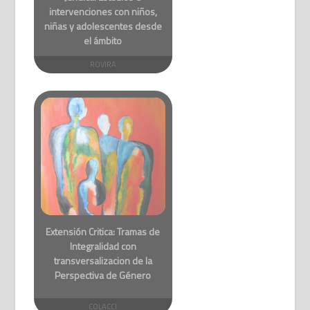
intervenciones con niños,
niñas y adolescentes desde
el ámbito
ROVIRA
Extensión Critica: Tramas de
Integralidad con
transversalizacion de la
Perspectiva de Género
COLACCI