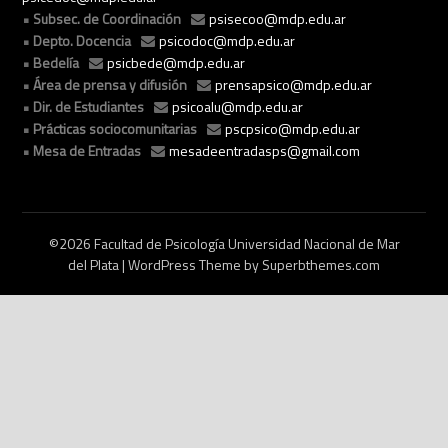
Subsec. de Coordinación
psisecoo@mdp.edu.ar
Depto. Docencia
psicodoc@mdp.edu.ar
Bedelía
psicbede@mdp.edu.ar
Área de prensa y difusión
prensapsico@mdp.edu.ar
Dir. de Estudiantes
psicoalu@mdp.edu.ar
Prácticas sociocomunitarias
pscpsico@mdp.edu.ar
Mesa de Entradas
mesadeentradasps@gmail.com
©2026 Facultad de Psicología Universidad Nacional de Mar
del Plata
| WordPress Theme by
Superbthemes.com