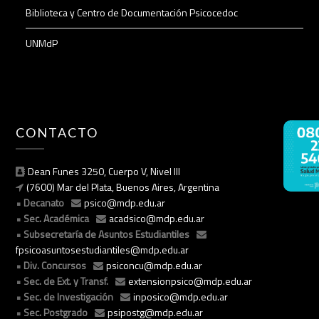
Biblioteca y Centro de Documentación Psicocedoc
UNMdP
CONTACTO
Dean Funes 3250, Cuerpo V, Nivel III
(7600) Mar del Plata, Buenos Aires, Argentina
Decanato
psico@mdp.edu.ar
Sec. Académica
acadsico@mdp.edu.ar
Subsecretaría de Asuntos Estudiantiles
fpsicoasuntosestudiantiles@mdp.edu.ar
Div. Concursos
psiconcu@mdp.edu.ar
Sec. de Ext. y Transf.
extensionpsico@mdp.edu.ar
Sec. de Investigación
inposico@mdp.edu.ar
Sec. Postgrado
psipostg@mdp.edu.ar