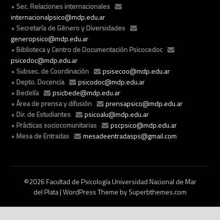
Sec. Relaciones internacionales
internacionalpsico@mdp.edu.ar
Secretaría de Género y Diversidades
generopsico@mdp.edu.ar
Biblioteca y Centro de Documentación Psicocedoc
psicedoc@mdp.edu.ar
Subsec. de Coordinación
psisecoo@mdp.edu.ar
Depto. Docencia
psicodoc@mdp.edu.ar
Bedelía
psicbede@mdp.edu.ar
Área de prensa y difusión
prensapsico@mdp.edu.ar
Dir. de Estudiantes
psicoalu@mdp.edu.ar
Prácticas sociocomunitarias
pscpsico@mdp.edu.ar
Mesa de Entradas
mesadeentradasps@gmail.com
©2026 Facultad de Psicología Universidad Nacional de Mar
del Plata
| WordPress Theme by
Superbthemes.com