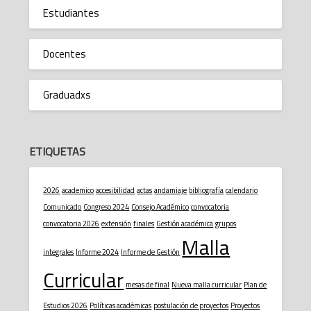
Estudiantes
Docentes
Graduadxs
ETIQUETAS
2026
academico
accesibilidad
actas
andamiaje
bibliografía
calendario
Comunicado
Congreso 2024
Consejo Académico
convocatoria
convocatoria 2026
extensión
finales
Gestión académica
grupos
Malla
integrales
Informe 2024
Informe de Gestión
Curricular
mesas de final
Nueva malla curricular
Plan de
Estudios 2026
Políticas académicas
postulación de proyectos
Proyectos