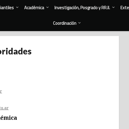
antiles
Académica
Investigación, Posgrado y RR.II.
Exte
Coordinación
ridades
r
u.ar
démica