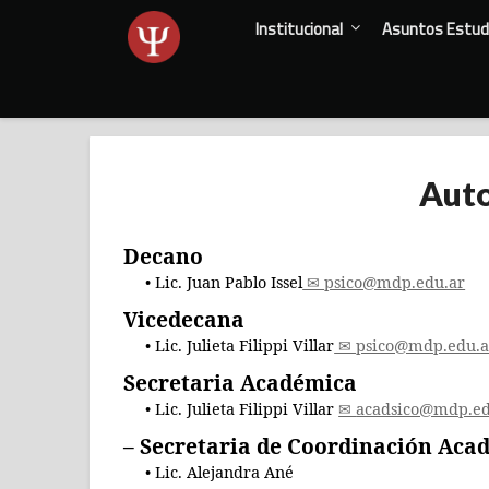
Skip
Institucional
Asuntos Estudi
to
content
Auto
Decano
Lic. Juan Pablo Issel
psico@mdp.edu.ar
Vicedecana
Lic. Julieta Filippi Villar
psico@mdp.edu.a
Secretaria Académica
Lic. Julieta Filippi Villar
acadsico@mdp.ed
– Secretaria de Coordinación Aca
Lic. Alejandra Ané