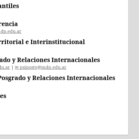
antiles
rencia
dp.edu.ar
ritorial e Interinstitucional
rado y Relaciones Internacionales
du.ar
|
psipostg@mdp.edu.ar
 Posgrado y Relaciones Internacionales
es