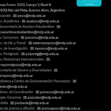
ean Funes 3250, Cuerpo V, Nivel III
7600) Mar del Plata, Buenos Aires, Argentina
ecanato
psico@mdp.edu.ar
c. Académica
acadsico@mdp.edu.ar
bsecretaría de Asuntos Estudiantiles
icoasuntosestudiantiles@mdp.edu.ar
v. Concursos
psiconcu@mdp.edu.ar
c. de Ext. y Transf.
extensionpsico@mdp.edu.ar
c. de Investigación
inposico@mdp.edu.ar
c. Postgrado
psipostg@mdp.edu.ar
c. Relaciones internacionales
ernacionalpsico@mdp.edu.ar
cretaría de Género y Diversidades
eropsico@mdp.edu.ar
blioteca y Centro de Documentación Psicocedoc
cedoc@mdp.edu.ar
bsec. de Coordinación
psisecoo@mdp.edu.ar
pto. Docencia
psicodoc@mdp.edu.ar
delía
psicbede@mdp.edu.ar
ea de prensa y difusión
prensapsico@mdp.edu.ar