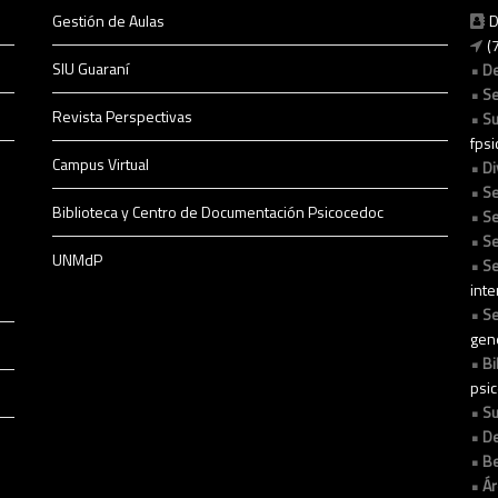
Gestión de Aulas
D
(
SIU Guaraní
D
Se
Revista Perspectivas
Su
fps
Campus Virtual
Di
Se
Biblioteca y Centro de Documentación Psicocedoc
Se
Se
UNMdP
Se
int
Se
gen
Bi
psi
Su
De
Be
Ár