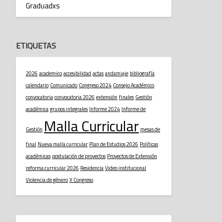
Graduadxs
ETIQUETAS
2026
academico
accesibilidad
actas
andamiaje
bibliografía
calendario
Comunicado
Congreso 2024
Consejo Académico
convocatoria
convocatoria 2026
extensión
finales
Gestión
académica
grupos integrales
Informe 2024
Informe de
Malla Curricular
Gestión
mesas de
final
Nueva malla curricular
Plan de Estudios 2026
Políticas
académicas
postulación de proyectos
Proyectos de Extensión
reforma curricular 2026
Residencia
Video institucional
Violencia de género
X Congreso