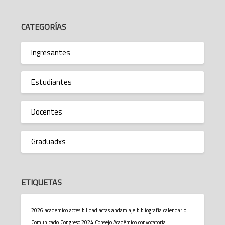
CATEGORÍAS
Ingresantes
Estudiantes
Docentes
Graduadxs
ETIQUETAS
2026
academico
accesibilidad
actas
andamiaje
bibliografía
calendario
Comunicado
Congreso 2024
Consejo Académico
convocatoria