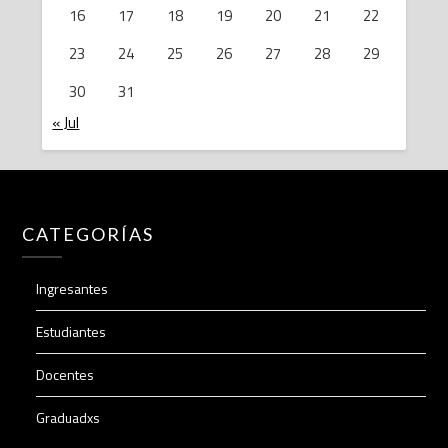
16
17
18
19
20
21
22
23
24
25
26
27
28
29
30
31
« Jul
CATEGORÍAS
Ingresantes
Estudiantes
Docentes
Graduadxs