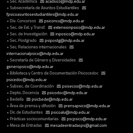
Sec. Académica
acadsico@mdp.edu.ar
Subsecretaría de Asuntos Estudiantiles
fpsicoasuntosestudiantiles@mdp.edu.ar
Div. Concursos
psiconcu@mdp.edu.ar
Sec. de Ext. y Transf.
extensionpsico@mdp.edu.ar
Sec. de Investigación
inposico@mdp.edu.ar
Sec. Postgrado
psipostg@mdp.edu.ar
Sec. Relaciones internacionales
internacionalpsico@mdp.edu.ar
Secretaría de Género y Diversidades
generopsico@mdp.edu.ar
Biblioteca y Centro de Documentación Psicocedoc
psicedoc@mdp.edu.ar
Subsec. de Coordinación
psisecoo@mdp.edu.ar
Depto. Docencia
psicodoc@mdp.edu.ar
Bedelía
psicbede@mdp.edu.ar
Área de prensa y difusión
prensapsico@mdp.edu.ar
Dir. de Estudiantes
psicoalu@mdp.edu.ar
Prácticas sociocomunitarias
pscpsico@mdp.edu.ar
Mesa de Entradas
mesadeentradasps@gmail.com