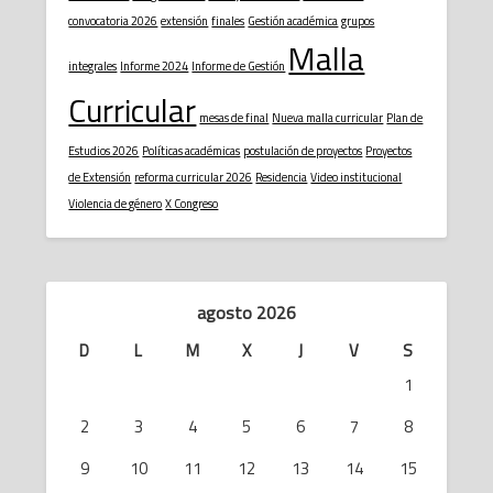
convocatoria 2026
extensión
finales
Gestión académica
grupos
Malla
integrales
Informe 2024
Informe de Gestión
Curricular
mesas de final
Nueva malla curricular
Plan de
Estudios 2026
Políticas académicas
postulación de proyectos
Proyectos
de Extensión
reforma curricular 2026
Residencia
Video institucional
Violencia de género
X Congreso
agosto 2026
D
L
M
X
J
V
S
1
2
3
4
5
6
7
8
9
10
11
12
13
14
15