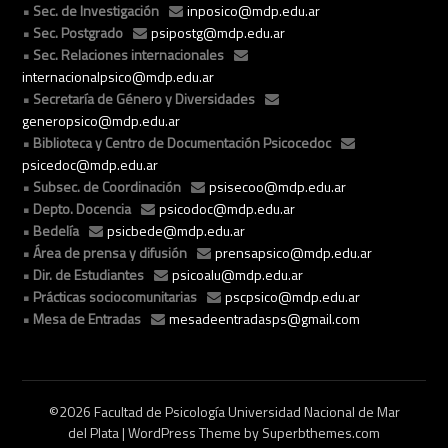
Sec. de Investigación
inposico@mdp.edu.ar
Sec. Postgrado
psipostg@mdp.edu.ar
Sec. Relaciones internacionales
internacionalpsico@mdp.edu.ar
Secretaría de Género y Diversidades
generopsico@mdp.edu.ar
Biblioteca y Centro de Documentación Psicocedoc
psicedoc@mdp.edu.ar
Subsec. de Coordinación
psisecoo@mdp.edu.ar
Depto. Docencia
psicodoc@mdp.edu.ar
Bedelía
psicbede@mdp.edu.ar
Área de prensa y difusión
prensapsico@mdp.edu.ar
Dir. de Estudiantes
psicoalu@mdp.edu.ar
Prácticas sociocomunitarias
pscpsico@mdp.edu.ar
Mesa de Entradas
mesadeentradasps@gmail.com
©2026 Facultad de Psicología Universidad Nacional de Mar
del Plata
| WordPress Theme by
Superbthemes.com