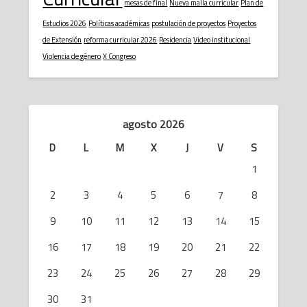
mesas de final
Nueva malla curricular
Plan de
Estudios 2026
Políticas académicas
postulación de proyectos
Proyectos
de Extensión
reforma curricular 2026
Residencia
Video institucional
Violencia de género
X Congreso
agosto 2026
D
L
M
X
J
V
S
1
2
3
4
5
6
7
8
9
10
11
12
13
14
15
16
17
18
19
20
21
22
23
24
25
26
27
28
29
30
31