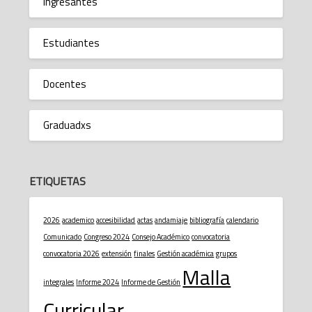
Ingresantes
Estudiantes
Docentes
Graduadxs
ETIQUETAS
2026
academico
accesibilidad
actas
andamiaje
bibliografía
calendario
Comunicado
Congreso 2024
Consejo Académico
convocatoria
convocatoria 2026
extensión
finales
Gestión académica
grupos
Malla
integrales
Informe 2024
Informe de Gestión
Curricular