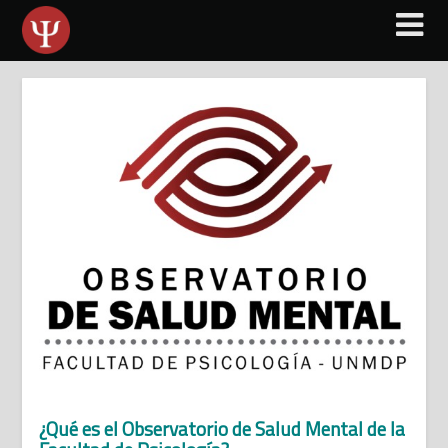
Skip
to
content
¿Qué es el Observatorio de Salud Mental de la