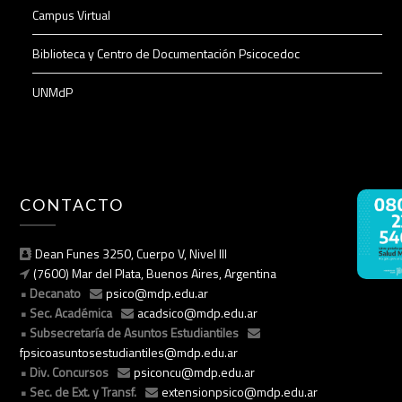
Campus Virtual
Biblioteca y Centro de Documentación Psicocedoc
UNMdP
CONTACTO
Dean Funes 3250, Cuerpo V, Nivel III
(7600) Mar del Plata, Buenos Aires, Argentina
Decanato
psico@mdp.edu.ar
Sec. Académica
acadsico@mdp.edu.ar
Subsecretaría de Asuntos Estudiantiles
fpsicoasuntosestudiantiles@mdp.edu.ar
Div. Concursos
psiconcu@mdp.edu.ar
Sec. de Ext. y Transf.
extensionpsico@mdp.edu.ar