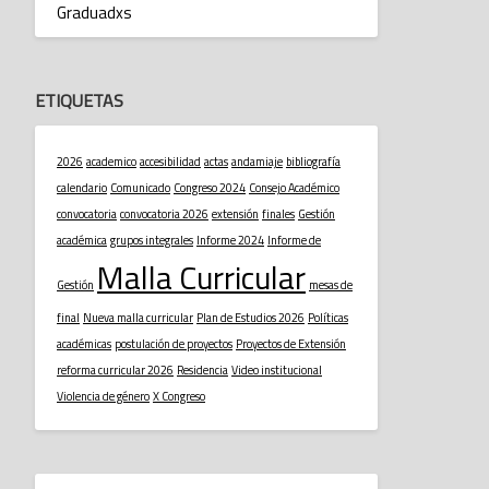
Graduadxs
ETIQUETAS
2026
academico
accesibilidad
actas
andamiaje
bibliografía
calendario
Comunicado
Congreso 2024
Consejo Académico
convocatoria
convocatoria 2026
extensión
finales
Gestión
académica
grupos integrales
Informe 2024
Informe de
Malla Curricular
Gestión
mesas de
final
Nueva malla curricular
Plan de Estudios 2026
Políticas
académicas
postulación de proyectos
Proyectos de Extensión
reforma curricular 2026
Residencia
Video institucional
Violencia de género
X Congreso