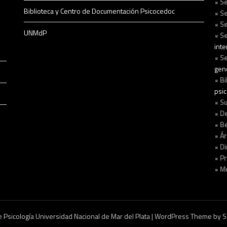
Se
Biblioteca y Centro de Documentación Psicocedoc
Se
Se
UNMdP
Se
int
Se
gen
Bi
psi
Su
De
Be
Ár
Di
Pr
Me
 Psicología Universidad Nacional de Mar del Plata
| WordPress Theme by
S