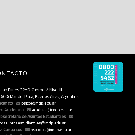
ONTACTO
ean Funes 3250, Cuerpo V, Nivel III
7600) Mar del Plata, Buenos Aires, Argentina
ecanato
psico@mdp.edu.ar
c. Académica
acadsico@mdp.edu.ar
bsecretaría de Asuntos Estudiantiles
icoasuntosestudiantiles@mdp.edu.ar
v. Concursos
psiconcu@mdp.edu.ar