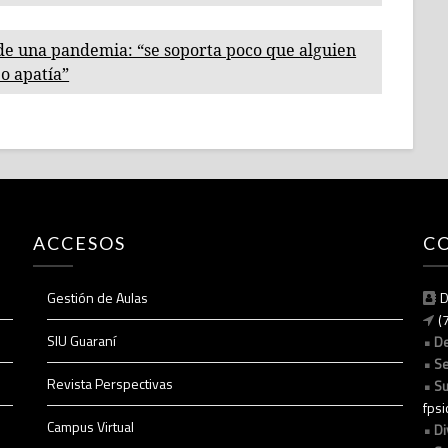
de una pandemia: “se soporta poco que alguien
o apatía”
ACCESOS
C
Gestión de Aulas
D
(
SIU Guaraní
D
Se
Revista Perspectivas
Su
fps
Campus Virtual
Di