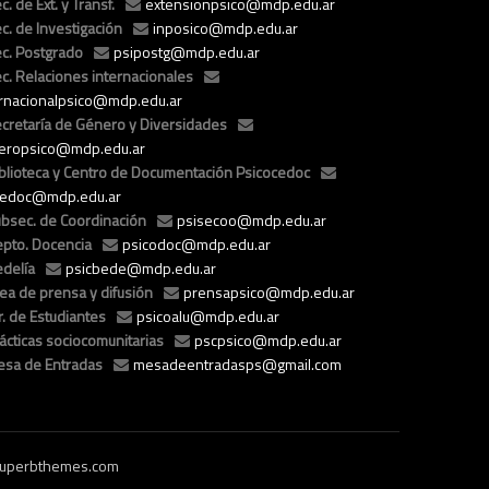
c. de Ext. y Transf.
extensionpsico@mdp.edu.ar
c. de Investigación
inposico@mdp.edu.ar
c. Postgrado
psipostg@mdp.edu.ar
c. Relaciones internacionales
ernacionalpsico@mdp.edu.ar
cretaría de Género y Diversidades
eropsico@mdp.edu.ar
blioteca y Centro de Documentación Psicocedoc
cedoc@mdp.edu.ar
bsec. de Coordinación
psisecoo@mdp.edu.ar
pto. Docencia
psicodoc@mdp.edu.ar
delía
psicbede@mdp.edu.ar
ea de prensa y difusión
prensapsico@mdp.edu.ar
r. de Estudiantes
psicoalu@mdp.edu.ar
ácticas sociocomunitarias
pscpsico@mdp.edu.ar
sa de Entradas
mesadeentradasps@gmail.com
uperbthemes.com