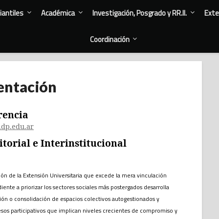
antiles
Académica
Investigación, Posgrado y RR.II.
Exte
Coordinación
entación
rencia
dp.edu.ar
torial e Interinstitucional
ón de la Extensión Universitaria que excede la mera vinculación
iente a priorizar los sectores sociales más postergados desarrolla
ión o consolidación de espacios colectivos autogestionados y
s participativos que implican niveles crecientes de compromiso y