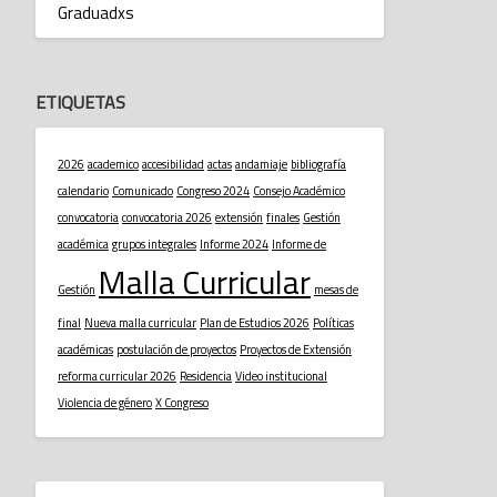
Graduadxs
ETIQUETAS
2026
academico
accesibilidad
actas
andamiaje
bibliografía
calendario
Comunicado
Congreso 2024
Consejo Académico
convocatoria
convocatoria 2026
extensión
finales
Gestión
académica
grupos integrales
Informe 2024
Informe de
Malla Curricular
Gestión
mesas de
final
Nueva malla curricular
Plan de Estudios 2026
Políticas
académicas
postulación de proyectos
Proyectos de Extensión
reforma curricular 2026
Residencia
Video institucional
Violencia de género
X Congreso