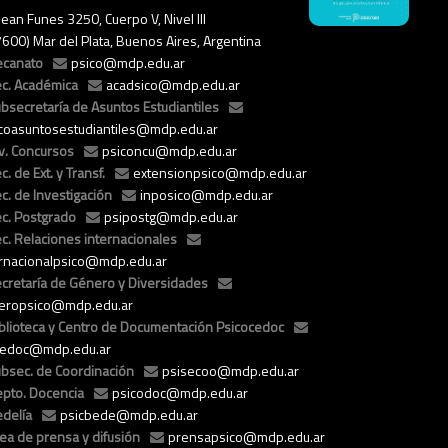
ean Funes 3250, Cuerpo V, Nivel III
7600) Mar del Plata, Buenos Aires, Argentina
ecanato
psico@mdp.edu.ar
c. Académica
acadsico@mdp.edu.ar
bsecretaría de Asuntos Estudiantiles
icoasuntosestudiantiles@mdp.edu.ar
v. Concursos
psiconcu@mdp.edu.ar
c. de Ext. y Transf.
extensionpsico@mdp.edu.ar
c. de Investigación
inposico@mdp.edu.ar
c. Postgrado
psipostg@mdp.edu.ar
c. Relaciones internacionales
ernacionalpsico@mdp.edu.ar
cretaría de Género y Diversidades
eropsico@mdp.edu.ar
blioteca y Centro de Documentación Psicocedoc
cedoc@mdp.edu.ar
bsec. de Coordinación
psisecoo@mdp.edu.ar
pto. Docencia
psicodoc@mdp.edu.ar
delía
psicbede@mdp.edu.ar
ea de prensa y difusión
prensapsico@mdp.edu.ar