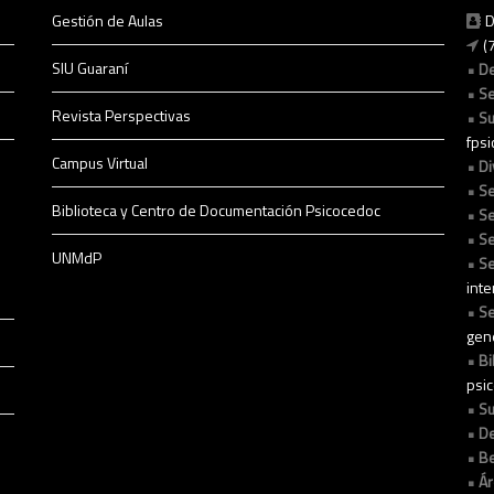
Gestión de Aulas
D
(
SIU Guaraní
D
Se
Revista Perspectivas
Su
fps
Campus Virtual
Di
Se
Biblioteca y Centro de Documentación Psicocedoc
Se
Se
UNMdP
Se
int
Se
gen
Bi
psi
Su
De
Be
Ár