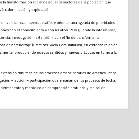
 a la transformación social de aquellos sectores de la población que
sión, dominación y explotación.
s universitarixs a nuevos desafíos y orientar una agenda de prioridades
iones con el conocimiento y con lxs otrxs. Persiguiendo la integralidad,
ncia, investigación, extensión), con el fin de transformar la
mas de aprendizaje (Practicas Socio Comunitarias), en estrecha relación
anamente; produciendo nuevos sentidos y nuevas prácticas en torno a la
extensión tributaria de los procesos emancipatorios de América Latina,
igación – acción – participación que emanan de los procesos de lucha,
zo permanente y metódico de comprensión profunda y radical de