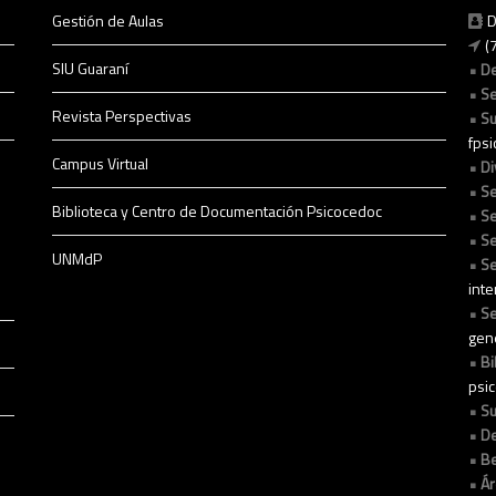
Gestión de Aulas
D
(
SIU Guaraní
D
Se
Revista Perspectivas
Su
fps
Campus Virtual
Di
Se
Biblioteca y Centro de Documentación Psicocedoc
Se
Se
UNMdP
Se
int
Se
gen
Bi
psi
Su
De
Be
Ár