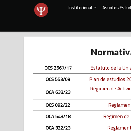
Skip
Institucional
Asuntos Estudi
to
content
Normativ
Estatuto de la Uni
OCS 2667/17
Plan de estudios 20
OCS 553/09
Régimen de Activid
OCA 633/23
Reglament
OCS 092/22
Regimen de j
OCA 543/18
Reglamento
OCA 322/23