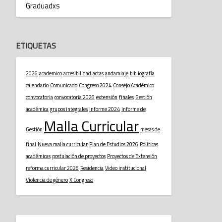
Graduadxs
ETIQUETAS
2026
academico
accesibilidad
actas
andamiaje
bibliografía
calendario
Comunicado
Congreso 2024
Consejo Académico
convocatoria
convocatoria 2026
extensión
finales
Gestión
académica
grupos integrales
Informe 2024
Informe de
Malla Curricular
Gestión
mesas de
final
Nueva malla curricular
Plan de Estudios 2026
Políticas
académicas
postulación de proyectos
Proyectos de Extensión
reforma curricular 2026
Residencia
Video institucional
Violencia de género
X Congreso