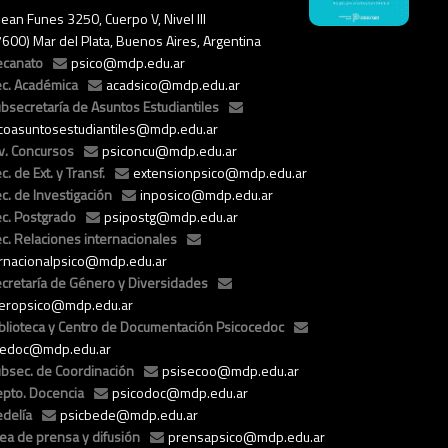
ean Funes 3250, Cuerpo V, Nivel III
7600) Mar del Plata, Buenos Aires, Argentina
ecanato
psico@mdp.edu.ar
c. Académica
acadsico@mdp.edu.ar
bsecretaría de Asuntos Estudiantiles
icoasuntosestudiantiles@mdp.edu.ar
v. Concursos
psiconcu@mdp.edu.ar
c. de Ext. y Transf.
extensionpsico@mdp.edu.ar
c. de Investigación
inposico@mdp.edu.ar
c. Postgrado
psipostg@mdp.edu.ar
c. Relaciones internacionales
ernacionalpsico@mdp.edu.ar
cretaría de Género y Diversidades
eropsico@mdp.edu.ar
blioteca y Centro de Documentación Psicocedoc
cedoc@mdp.edu.ar
bsec. de Coordinación
psisecoo@mdp.edu.ar
pto. Docencia
psicodoc@mdp.edu.ar
delía
psicbede@mdp.edu.ar
ea de prensa y difusión
prensapsico@mdp.edu.ar