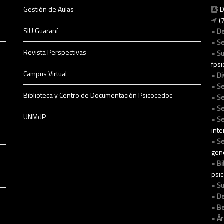
Gestión de Aulas
D
(
SIU Guaraní
D
Se
Revista Perspectivas
Su
fps
Campus Virtual
Di
Se
Biblioteca y Centro de Documentación Psicocedoc
Se
Se
UNMdP
Se
int
Se
gen
Bi
psi
Su
De
Be
Ár