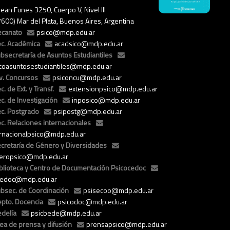
ean Funes 3250, Cuerpo V, Nivel III
7600) Mar del Plata, Buenos Aires, Argentina
ecanato
psico@mdp.edu.ar
c. Académica
acadsico@mdp.edu.ar
bsecretaría de Asuntos Estudiantiles
icoasuntosestudiantiles@mdp.edu.ar
v. Concursos
psiconcu@mdp.edu.ar
c. de Ext. y Transf.
extensionpsico@mdp.edu.ar
c. de Investigación
inposico@mdp.edu.ar
c. Postgrado
psipostg@mdp.edu.ar
c. Relaciones internacionales
ernacionalpsico@mdp.edu.ar
cretaría de Género y Diversidades
eropsico@mdp.edu.ar
blioteca y Centro de Documentación Psicocedoc
cedoc@mdp.edu.ar
bsec. de Coordinación
psisecoo@mdp.edu.ar
pto. Docencia
psicodoc@mdp.edu.ar
delía
psicbede@mdp.edu.ar
ea de prensa y difusión
prensapsico@mdp.edu.ar