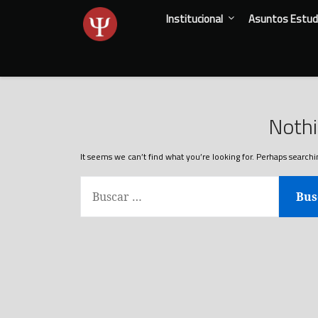
Skip
Institucional
Asuntos Estudi
to
content
Noth
It seems we can’t find what you’re looking for. Perhaps searchi
BUSCAR: