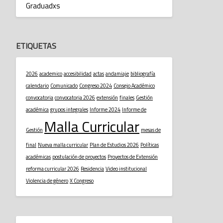
Graduadxs
ETIQUETAS
2026
academico
accesibilidad
actas
andamiaje
bibliografía
calendario
Comunicado
Congreso 2024
Consejo Académico
convocatoria
convocatoria 2026
extensión
finales
Gestión
académica
grupos integrales
Informe 2024
Informe de
Malla Curricular
Gestión
mesas de
final
Nueva malla curricular
Plan de Estudios 2026
Políticas
académicas
postulación de proyectos
Proyectos de Extensión
reforma curricular 2026
Residencia
Video institucional
Violencia de género
X Congreso