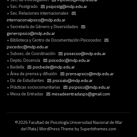
Sec. Postgrado
psipostg@mdp.edu.ar
Sec. Relaciones internacionales
internacionalpsico@mdp.edu.ar
Secretaría de Género y Diversidades
generopsico@mdp.edu.ar
Biblioteca y Centro de Documentación Psicocedoc
psicedoc@mdp.edu.ar
Subsec. de Coordinación
psisecoo@mdp.edu.ar
Depto. Docencia
psicodoc@mdp.edu.ar
Bedelía
psicbede@mdp.edu.ar
Área de prensa y difusión
prensapsico@mdp.edu.ar
Dir. de Estudiantes
psicoalu@mdp.edu.ar
Prácticas sociocomunitarias
pscpsico@mdp.edu.ar
Mesa de Entradas
mesadeentradasps@gmail.com
©2026 Facultad de Psicología Universidad Nacional de Mar
del Plata
| WordPress Theme by
Superbthemes.com