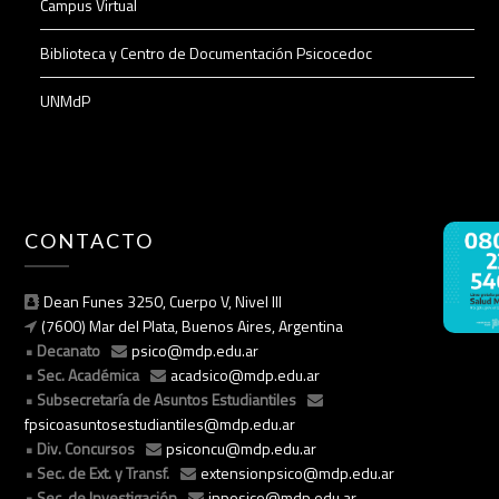
Campus Virtual
Biblioteca y Centro de Documentación Psicocedoc
UNMdP
CONTACTO
Dean Funes 3250, Cuerpo V, Nivel III
(7600) Mar del Plata, Buenos Aires, Argentina
Decanato
psico@mdp.edu.ar
Sec. Académica
acadsico@mdp.edu.ar
Subsecretaría de Asuntos Estudiantiles
fpsicoasuntosestudiantiles@mdp.edu.ar
Div. Concursos
psiconcu@mdp.edu.ar
Sec. de Ext. y Transf.
extensionpsico@mdp.edu.ar
Sec. de Investigación
inposico@mdp.edu.ar