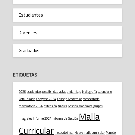
Estudiantes
Docentes
Graduadxs
ETIQUETAS
2026
academico
accesibilidad
actas
andamiaje
bibliografía
calendario
Comunicado
Congreso 2024
Consejo Académico
convocatoria
convocatoria 2026
extensión
finales
Gestión académica
grupos
Malla
integrales
Informe 2024
Informe de Gestión
Curricular
mesas de final
Nueva malla curricular
Plan de