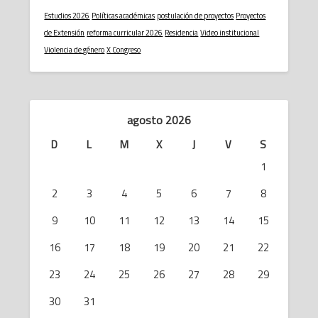
Estudios 2026
Políticas académicas
postulación de proyectos
Proyectos
de Extensión
reforma curricular 2026
Residencia
Video institucional
Violencia de género
X Congreso
agosto 2026
D
L
M
X
J
V
S
1
2
3
4
5
6
7
8
9
10
11
12
13
14
15
16
17
18
19
20
21
22
23
24
25
26
27
28
29
30
31