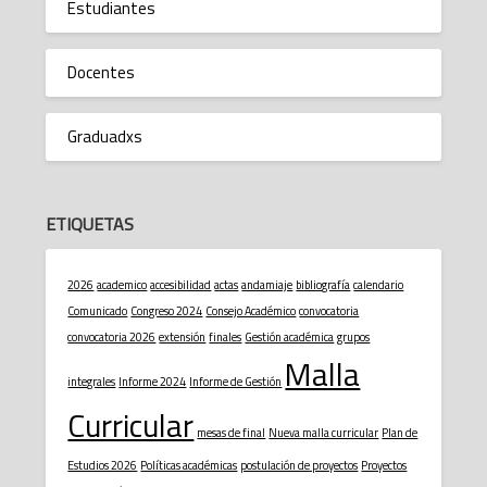
Estudiantes
Docentes
Graduadxs
ETIQUETAS
2026
academico
accesibilidad
actas
andamiaje
bibliografía
calendario
Comunicado
Congreso 2024
Consejo Académico
convocatoria
convocatoria 2026
extensión
finales
Gestión académica
grupos
Malla
integrales
Informe 2024
Informe de Gestión
Curricular
mesas de final
Nueva malla curricular
Plan de
Estudios 2026
Políticas académicas
postulación de proyectos
Proyectos