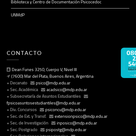
Biblioteca y Centro de Documentación Psicocedoc
UNMdP
CONTACTO
Dean Funes 3250, Cuerpo V, Nivel III
(7600) Mar del Plata, Buenos Aires, Argentina
Decanato
psico@mdp.edu.ar
Sec. Académica
acadsico@mdp.edu.ar
Subsecretaría de Asuntos Estudiantiles
fpsicoasuntosestudiantiles@mdp.edu.ar
Div. Concursos
psiconcu@mdp.edu.ar
Sec. de Ext. y Transf.
extensionpsico@mdp.edu.ar
Sec. de Investigación
inposico@mdp.edu.ar
Sec. Postgrado
psipostg@mdp.edu.ar