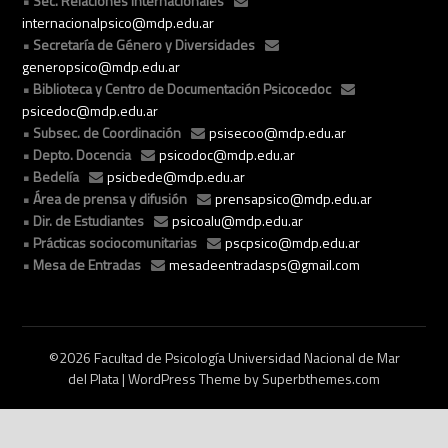
Sec. Relaciones internacionales
internacionalpsico@mdp.edu.ar
Secretaría de Género y Diversidades
generopsico@mdp.edu.ar
Biblioteca y Centro de Documentación Psicocedoc
psicedoc@mdp.edu.ar
Subsec. de Coordinación
psisecoo@mdp.edu.ar
Depto. Docencia
psicodoc@mdp.edu.ar
Bedelía
psicbede@mdp.edu.ar
Área de prensa y difusión
prensapsico@mdp.edu.ar
Dir. de Estudiantes
psicoalu@mdp.edu.ar
Prácticas sociocomunitarias
pscpsico@mdp.edu.ar
Mesa de Entradas
mesadeentradasps@gmail.com
©2026 Facultad de Psicología Universidad Nacional de Mar
del Plata
| WordPress Theme by
Superbthemes.com