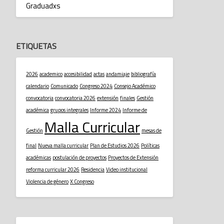
Graduadxs
ETIQUETAS
2026
academico
accesibilidad
actas
andamiaje
bibliografía
calendario
Comunicado
Congreso 2024
Consejo Académico
convocatoria
convocatoria 2026
extensión
finales
Gestión
académica
grupos integrales
Informe 2024
Informe de
Malla Curricular
Gestión
mesas de
final
Nueva malla curricular
Plan de Estudios 2026
Políticas
académicas
postulación de proyectos
Proyectos de Extensión
reforma curricular 2026
Residencia
Video institucional
Violencia de género
X Congreso