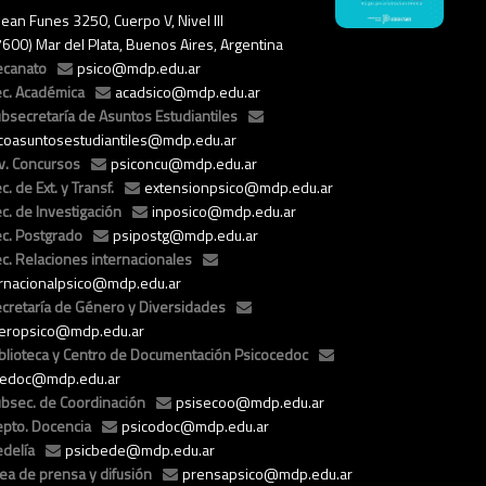
ean Funes 3250, Cuerpo V, Nivel III
7600) Mar del Plata, Buenos Aires, Argentina
ecanato
psico@mdp.edu.ar
c. Académica
acadsico@mdp.edu.ar
bsecretaría de Asuntos Estudiantiles
icoasuntosestudiantiles@mdp.edu.ar
v. Concursos
psiconcu@mdp.edu.ar
c. de Ext. y Transf.
extensionpsico@mdp.edu.ar
c. de Investigación
inposico@mdp.edu.ar
c. Postgrado
psipostg@mdp.edu.ar
c. Relaciones internacionales
ernacionalpsico@mdp.edu.ar
cretaría de Género y Diversidades
eropsico@mdp.edu.ar
blioteca y Centro de Documentación Psicocedoc
cedoc@mdp.edu.ar
bsec. de Coordinación
psisecoo@mdp.edu.ar
pto. Docencia
psicodoc@mdp.edu.ar
delía
psicbede@mdp.edu.ar
ea de prensa y difusión
prensapsico@mdp.edu.ar