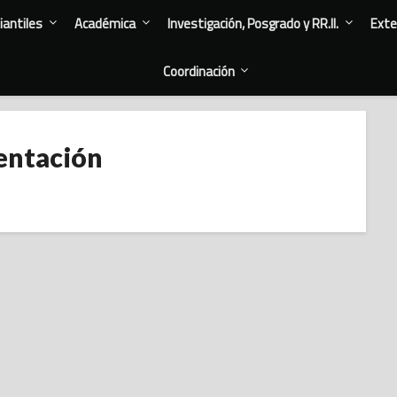
antiles
Académica
Investigación, Posgrado y RR.II.
Exte
Coordinación
entación