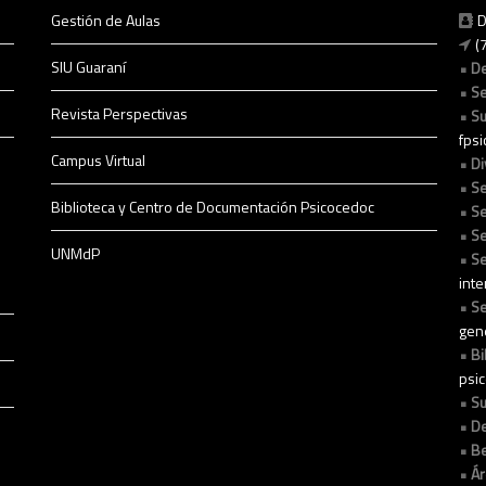
Gestión de Aulas
D
(
SIU Guaraní
D
Se
Revista Perspectivas
Su
fps
Campus Virtual
Di
Se
Biblioteca y Centro de Documentación Psicocedoc
Se
Se
UNMdP
Se
int
Se
gen
Bi
psi
Su
De
Be
Ár